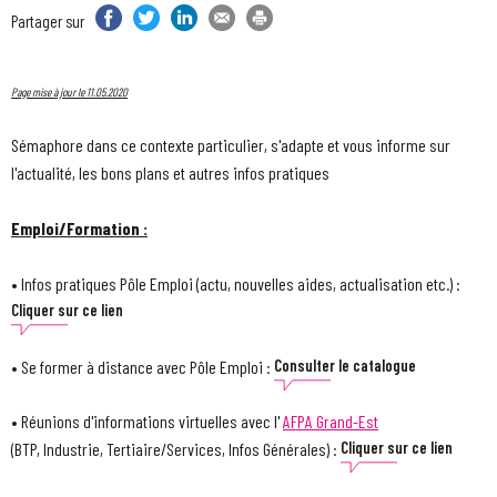
Partager sur Facebook
Partager sur Twitter
Partager sur LinkedIn
Partager par email
Imprimer
Partager sur
Page mise à jour le 11.05.2020
Sémaphore dans ce contexte particulier, s'adapte et vous informe sur
l'actualité, les bons plans et autres infos pratiques
Emploi/Formation :
• Infos pratiques Pôle Emploi (actu, nouvelles aides, actualisation etc.) :
Cliquer sur ce lien
• Se former à distance avec Pôle Emploi :
Consulter le catalogue
• Réunions d'informations virtuelles avec l'
AFPA Grand-Est
(BTP, Industrie, Tertiaire/Services, Infos Générales) :
Cliquer sur ce lien