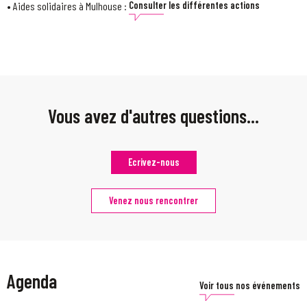
• Aides solidaires à Mulhouse :
Consulter les différentes actions
Page précédente :
LOJ'Toît - JEUN'EST
Page suivante :
Taxe d'apprentissage
Vous avez d'autres questions...
Ecrivez-nous
Venez nous rencontrer
Agenda
Voir tous nos événements